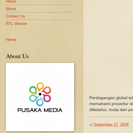
Home
About
Contact Us
RTL Version
Home
About Us
Perdagangan global te
memahami prosedur dan
diketahui, mulai dari
at
September 17, 2024