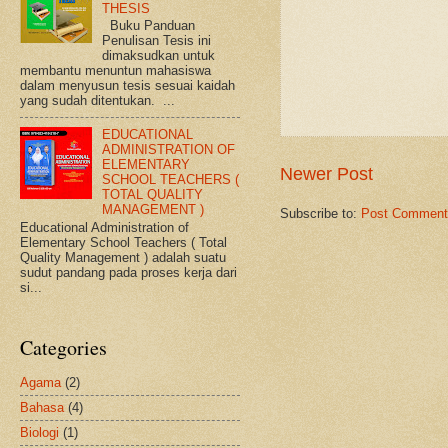
THESIS
Buku Panduan
Penulisan Tesis ini
dimaksudkan untuk
membantu menuntun mahasiswa
dalam menyusun tesis sesuai kaidah
yang sudah ditentukan. ...
EDUCATIONAL
ADMINISTRATION OF
ELEMENTARY
Newer Post
SCHOOL TEACHERS (
TOTAL QUALITY
MANAGEMENT )
Subscribe to:
Post Comment
Educational Administration of
Elementary School Teachers ( Total
Quality Management ) adalah suatu
sudut pandang pada proses kerja dari
si...
Categories
Agama
(2)
Bahasa
(4)
Biologi
(1)