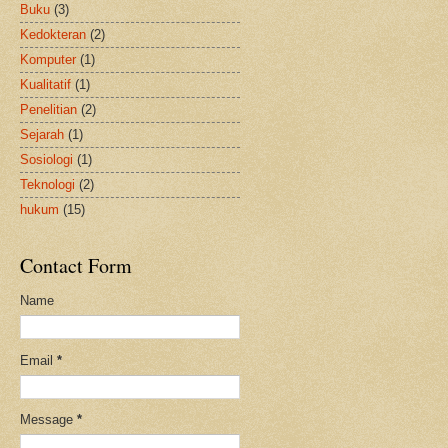
Buku
(3)
Kedokteran
(2)
Komputer
(1)
Kualitatif
(1)
Penelitian
(2)
Sejarah
(1)
Sosiologi
(1)
Teknologi
(2)
hukum
(15)
Contact Form
Name
Email
*
Message
*