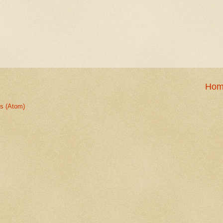
Hom
s (Atom)