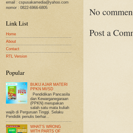
email : cspusakamedia@yahoo.com
nomor : 0822-6966-6805
No comment
Link List
Post a Com
Home
About
Contact
RTL Version
Popular
BUKU AJAR MATERI
PPKN MI/SD
Pendidikan Pancasila
dan Kewarganegaraan
(PPKN) merupakan
salah satu mata kuliah
wajib di Perguruan Tinggi. Selaku
Pendidik penulis berhar...
WHAT’S WRONG
WITH PARTS OF