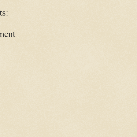
s:
ment