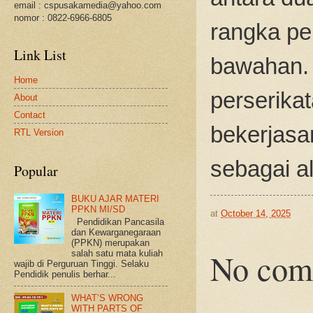
email : cspusakamedia@yahoo.com
nomor : 0822-6966-6805
rangka pe
Link List
bawahan. 
Home
perserikat
About
Contact
bekerjasa
RTL Version
sebagai a
Popular
BUKU AJAR MATERI
PPKN MI/SD
at
October 14, 2025
Pendidikan Pancasila
dan Kewarganegaraan
(PPKN) merupakan
No com
salah satu mata kuliah
wajib di Perguruan Tinggi. Selaku
Pendidik penulis berhar...
WHAT’S WRONG
WITH PARTS OF