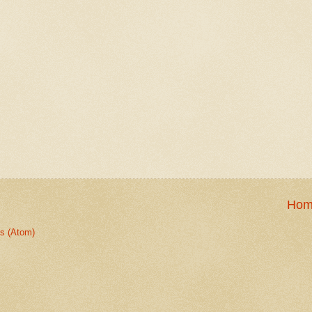
Hom
s (Atom)