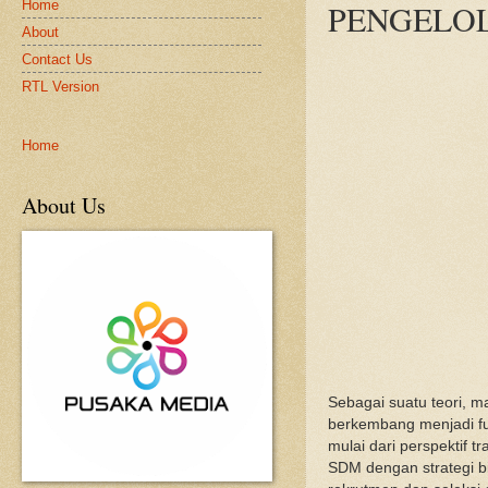
Home
PENGELO
About
Contact Us
RTL Version
Home
About Us
Sebagai suatu teori, m
berkembang menjadi fu
mulai dari perspektif 
SDM dengan strategi b