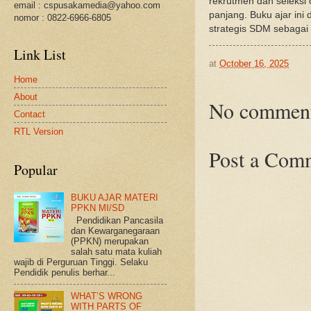
rekrutmen dan seleksi 
email : cspusakamedia@yahoo.com
panjang. Buku ajar ini
nomor : 0822-6966-6805
strategis SDM sebagai
Link List
at
October 16, 2025
Home
About
No comment
Contact
RTL Version
Post a Com
Popular
BUKU AJAR MATERI
PPKN MI/SD
Pendidikan Pancasila
dan Kewarganegaraan
(PPKN) merupakan
salah satu mata kuliah
wajib di Perguruan Tinggi. Selaku
Pendidik penulis berhar...
WHAT’S WRONG
WITH PARTS OF