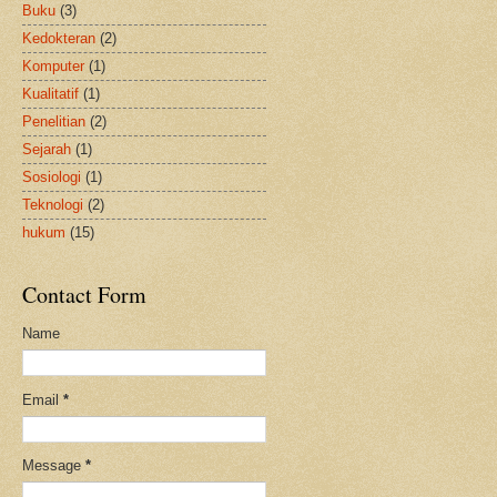
Buku
(3)
Kedokteran
(2)
Komputer
(1)
Kualitatif
(1)
Penelitian
(2)
Sejarah
(1)
Sosiologi
(1)
Teknologi
(2)
hukum
(15)
Contact Form
Name
Email
*
Message
*