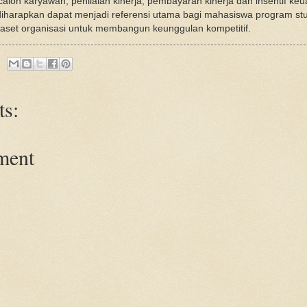
calon karyawan, penilaian kinerja, pembayaran kinerja dan insentif 
 diharapkan dapat menjadi referensi utama bagi mahasiswa program st
 aset organisasi untuk membangun keunggulan kompetitif.
s:
ment