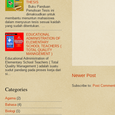
THESIS
Buku Panduan
Penulisan Tesis ini
dimaksudkan untuk
membantu menuntun mahasiswa
dalam menyusun tesis sesuai kaidah
yang sudah ditentukan. ...
EDUCATIONAL
ADMINISTRATION OF
ELEMENTARY
SCHOOL TEACHERS (
TOTAL QUALITY
MANAGEMENT )
Educational Administration of
Elementary School Teachers ( Total
Quality Management ) adalah suatu
sudut pandang pada proses kerja dari
si...
Newer Post
Subscribe to:
Post Comment
Categories
Agama
(2)
Bahasa
(4)
Biologi
(1)