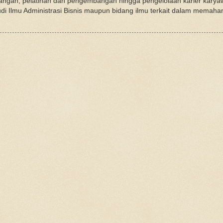
keuangan, pelatihan dan pengembangan hingga pengelolaan karier kary
udi Ilmu Administrasi Bisnis maupun bidang ilmu terkait dalam memah