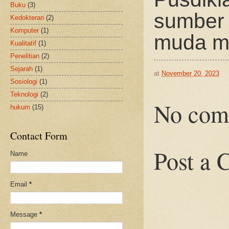
Buku
(3)
sumber
Kedokteran
(2)
Komputer
(1)
muda me
Kualitatif
(1)
Penelitian
(2)
Sejarah
(1)
at
November 20, 2023
Sosiologi
(1)
Teknologi
(2)
No com
hukum
(15)
Contact Form
Post a
Name
Email
*
Message
*