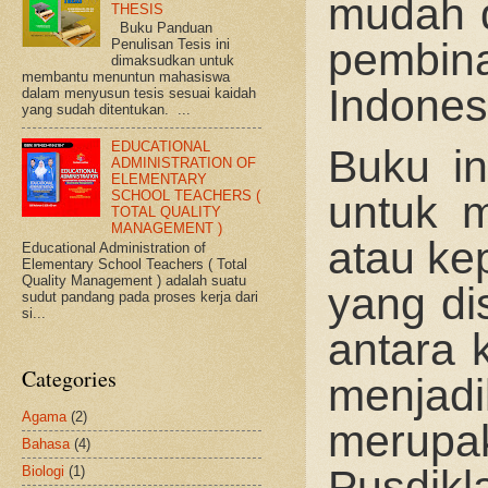
mudah d
THESIS
Buku Panduan
pembin
Penulisan Tesis ini
dimaksudkan untuk
membantu menuntun mahasiswa
Indones
dalam menyusun tesis sesuai kaidah
yang sudah ditentukan. ...
EDUCATIONAL
Buku in
ADMINISTRATION OF
ELEMENTARY
untuk m
SCHOOL TEACHERS (
TOTAL QUALITY
MANAGEMENT )
atau ke
Educational Administration of
Elementary School Teachers ( Total
Quality Management ) adalah suatu
yang di
sudut pandang pada proses kerja dari
si...
antara 
Categories
menjad
Agama
(2)
merupa
Bahasa
(4)
Pusdik
Biologi
(1)