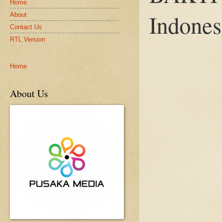
Home
Indones
About
Contact Us
RTL Version
Home
About Us