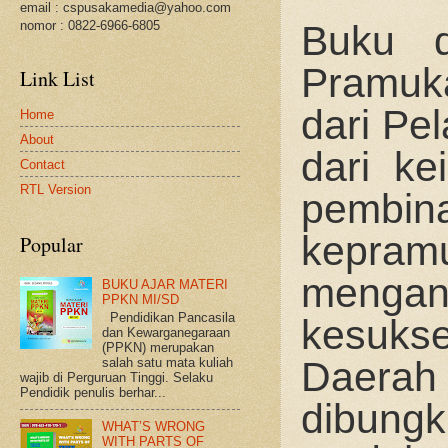
email : cspusakamedia@yahoo.com
nomor : 0822-6966-6805
Buku d
Pramuka
Link List
dari Pe
Home
About
dari ke
Contact
RTL Version
pembin
kepramu
Popular
mengan
BUKU AJAR MATERI
PPKN MI/SD
Pendidikan Pancasila
kesuks
dan Kewarganegaraan
(PPKN) merupakan
Daerah 
salah satu mata kuliah
wajib di Perguruan Tinggi. Selaku
Pendidik penulis berhar...
dibungk
WHAT’S WRONG
WITH PARTS OF