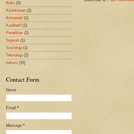
Buku
(3)
Kedokteran
(2)
Komputer
(1)
Kualitatif
(1)
Penelitian
(2)
Sejarah
(1)
Sosiologi
(1)
Teknologi
(2)
hukum
(15)
Contact Form
Name
Email
*
Message
*