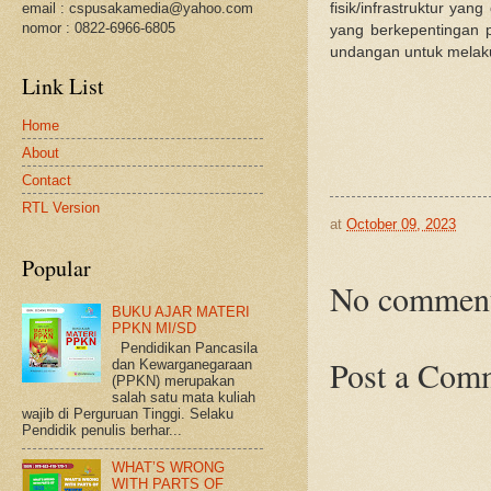
email : cspusakamedia@yahoo.com
fisik/infrastruktur y
nomor : 0822-6966-6805
yang berkepentingan 
undangan untuk melaku
Link List
Home
About
Contact
RTL Version
at
October 09, 2023
Popular
No comment
BUKU AJAR MATERI
PPKN MI/SD
Pendidikan Pancasila
Post a Com
dan Kewarganegaraan
(PPKN) merupakan
salah satu mata kuliah
wajib di Perguruan Tinggi. Selaku
Pendidik penulis berhar...
WHAT’S WRONG
WITH PARTS OF