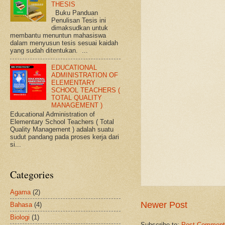
THESIS
Buku Panduan
Penulisan Tesis ini
dimaksudkan untuk
membantu menuntun mahasiswa
dalam menyusun tesis sesuai kaidah
yang sudah ditentukan. ...
EDUCATIONAL
ADMINISTRATION OF
ELEMENTARY
SCHOOL TEACHERS (
TOTAL QUALITY
MANAGEMENT )
Educational Administration of
Elementary School Teachers ( Total
Quality Management ) adalah suatu
sudut pandang pada proses kerja dari
si...
Categories
Agama
(2)
Newer Post
Bahasa
(4)
Biologi
(1)
Subscribe to:
Post Comment