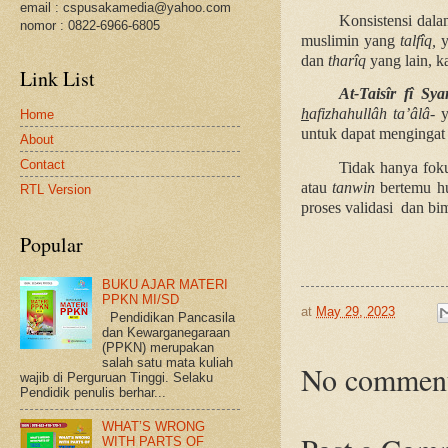
email : cspusakamedia@yahoo.com
Konsistensi da
nomor : 0822-6966-6805
muslimin yang
talfîq,
y
dan
tharîq
yang lain, k
Link List
At-Taisîr fî Sya
h
afizhahullâh ta’âlâ-
y
Home
untuk dapat mengingat
About
Contact
Tidak hanya fo
atau
tanwin
bertemu h
RTL Version
proses validasi dan b
Popular
BUKU AJAR MATERI
PPKN MI/SD
at
May 29, 2023
Pendidikan Pancasila
dan Kewarganegaraan
(PPKN) merupakan
salah satu mata kuliah
No comment
wajib di Perguruan Tinggi. Selaku
Pendidik penulis berhar...
WHAT’S WRONG
WITH PARTS OF