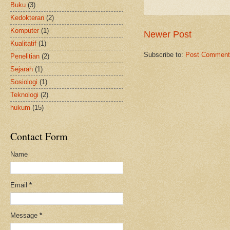
Buku
(3)
Kedokteran
(2)
Komputer
(1)
Newer Post
Kualitatif
(1)
Subscribe to:
Post Comment
Penelitian
(2)
Sejarah
(1)
Sosiologi
(1)
Teknologi
(2)
hukum
(15)
Contact Form
Name
Email
*
Message
*