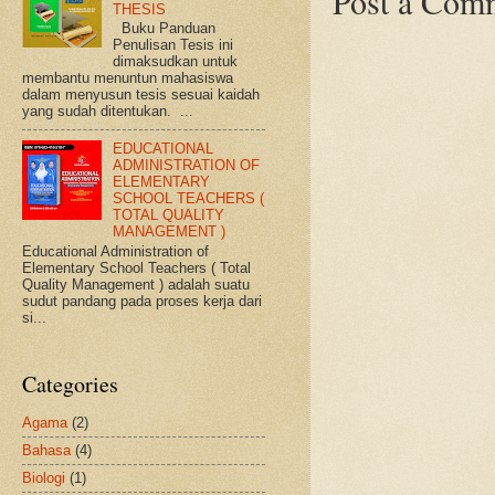
Post a Com
THESIS
Buku Panduan
Penulisan Tesis ini
dimaksudkan untuk
membantu menuntun mahasiswa
dalam menyusun tesis sesuai kaidah
yang sudah ditentukan. ...
EDUCATIONAL
ADMINISTRATION OF
ELEMENTARY
SCHOOL TEACHERS (
TOTAL QUALITY
MANAGEMENT )
Educational Administration of
Elementary School Teachers ( Total
Quality Management ) adalah suatu
sudut pandang pada proses kerja dari
si...
Categories
Agama
(2)
Bahasa
(4)
Biologi
(1)