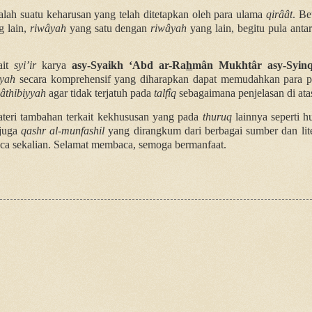
alah suatu keharusan yang telah ditetapkan oleh para ulama
qirâât
. B
g lain,
riwâyah
yang satu dengan
riwâyah
yang lain, begitu pula anta
ait
syi’ir
karya
asy-Syaikh ‘Abd ar-Ra
h
mân Mukhtâr asy-Syinq
iyyah
secara komprehensif yang diharapkan dapat memudahkan para
yâthibiyyah
agar tidak terjatuh pada
talfîq
sebagaimana penjelasan di ata
teri tambahan terkait kekhususan yang pada
thuruq
lainnya seperti
juga
qashr al-munfashil
yang dirangkum dari berbagai sumber dan liter
aca sekalian. Selamat membaca, semoga bermanfaat.