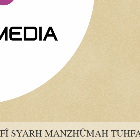
R FÎ SYARH MANZHÛMAH TUHFA