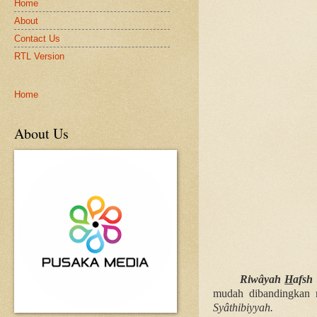
Home
About
Contact Us
RTL Version
Home
About Us
Riwâyah
H
afsh
mudah dibandingkan r
Syâthibiyyah.