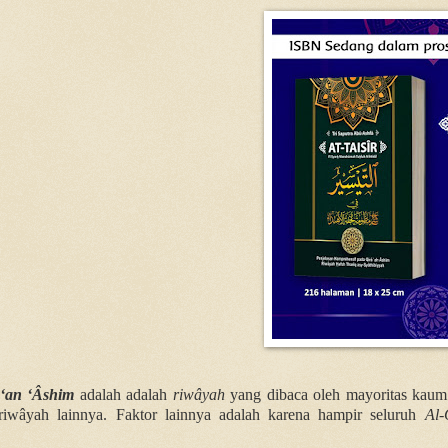
 ‘an ‘Âshim
adalah adalah
riwâyah
yang dibaca oleh mayoritas kaum
iwâyah lainnya. Faktor lainnya adalah karena hampir seluruh
Al