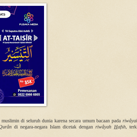
 muslimin di seluruh dunia karena secara umum bacaan pada
riwâya
-Qurân
di negara-negara Islam dicetak dengan
riwâyah
H
afsh
, ter