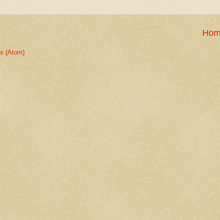
Hom
s (Atom)