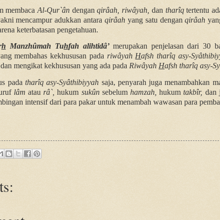
lam membaca
Al-Qur`ân
dengan
qirâah,
riwâyah,
dan
tharîq
tertentu
ad
akni mencampur adukkan antara
qirâah
yang satu dengan
qirâah
yan
arena keterbatasan pengetahuan.
r
h
Manzhûmah Tu
h
fah alihtidâ’
merupakan penjelasan dari 30 b
ang membahas kekhususan pada
riwâyah
H
afsh tharîq asy-Syâthib
 dan mengikat kekhususan yang ada pada
Riwâyah
H
afsh tharîq asy-S
kus pada
tharîq asy-Syâthibiyyah
saja, penyarah juga menambahkan ma
uruf
lâm
atau
râ`,
hukum
sukûn
sebelum
hamzah,
hukum
takbîr,
dan 
imbingan intensif dari para pakar untuk menambah wawasan para pemb
s: