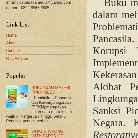
Buku in
email : cspusakamedia@yahoo.com
nomor : 0822-6966-6805
dalam mel
Link List
Problemat
Pancasila
Home
About
Korupsi 
Contact
RTL Version
Implement
Kekerasan
Popular
Akibat P
BUKU AJAR MATERI
PPKN MI/SD
Lingkung
Pendidikan Pancasila
dan Kewarganegaraan
(PPKN) merupakan
Sanksi Pi
salah satu mata kuliah
wajib di Perguruan Tinggi. Selaku
Negara.
K
Pendidik penulis berhar...
Restorativ
WHAT’S WRONG
WITH PARTS OF