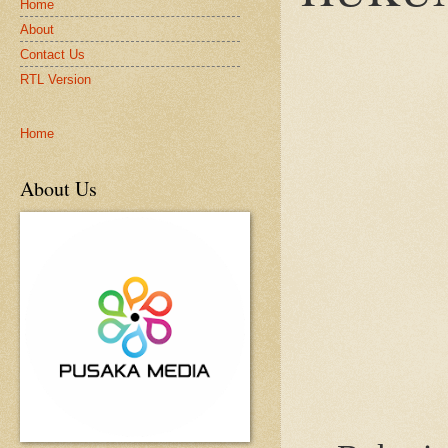
Home
About
Contact Us
RTL Version
Home
About Us