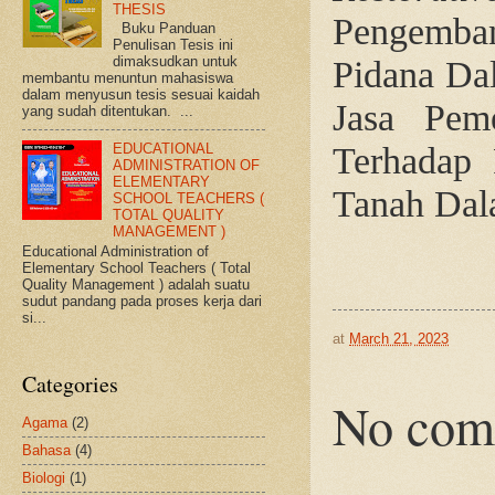
THESIS
Pengemba
Buku Panduan
Penulisan Tesis ini
Pidana Da
dimaksudkan untuk
membantu menuntun mahasiswa
dalam menyusun tesis sesuai kaidah
Jasa Pem
yang sudah ditentukan. ...
Terhadap 
EDUCATIONAL
ADMINISTRATION OF
ELEMENTARY
Tanah Dal
SCHOOL TEACHERS (
TOTAL QUALITY
MANAGEMENT )
Educational Administration of
Elementary School Teachers ( Total
Quality Management ) adalah suatu
sudut pandang pada proses kerja dari
si...
at
March 21, 2023
Categories
No com
Agama
(2)
Bahasa
(4)
Biologi
(1)