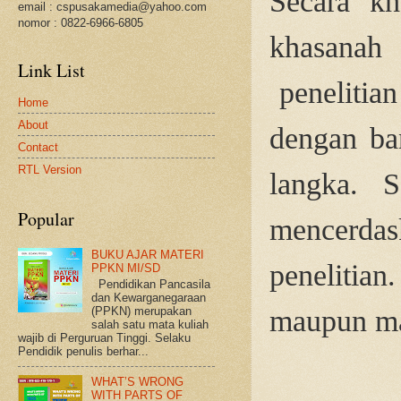
Se
c
ara
k
h
email : cspusakamedia@yahoo.com
nomor : 0822-6966-6805
k
h
asa
n
ah
Link List
p
e
n
elitia
Home
About
d
e
n
g
a
n
b
a
Contact
RTL Version
l
a
n
g
k
a.
S
Popular
m
e
n
c
e
r
d
as
BUKU AJAR MATERI
p
e
n
el
i
t
ia
n
.
PPKN MI/SD
Pendidikan Pancasila
dan Kewarganegaraan
m
a
up
u
n
m
(PPKN) merupakan
salah satu mata kuliah
wajib di Perguruan Tinggi. Selaku
Pendidik penulis berhar...
WHAT’S WRONG
WITH PARTS OF