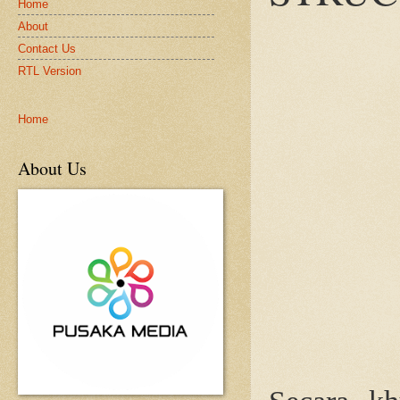
Home
About
Contact Us
RTL Version
Home
About Us