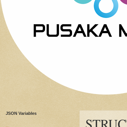
JSON Variables
STRUC