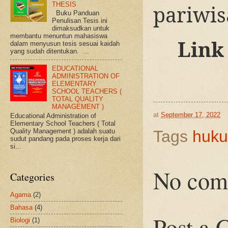
THESIS
pariwis
Buku Panduan
Penulisan Tesis ini
dimaksudkan untuk
membantu menuntun mahasiswa
Link
dalam menyusun tesis sesuai kaidah
yang sudah ditentukan. ...
EDUCATIONAL
ADMINISTRATION OF
ELEMENTARY
SCHOOL TEACHERS (
TOTAL QUALITY
MANAGEMENT )
at
September 17, 2022
Educational Administration of
Elementary School Teachers ( Total
Quality Management ) adalah suatu
Tags
huk
sudut pandang pada proses kerja dari
si...
No com
Categories
Agama
(2)
Bahasa
(4)
Post a
Biologi
(1)