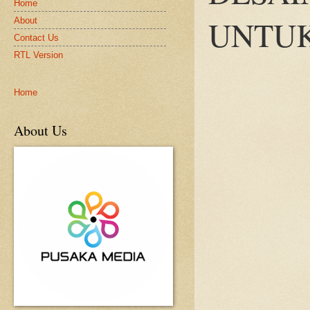
Home
UNTUK
About
Contact Us
RTL Version
Home
About Us