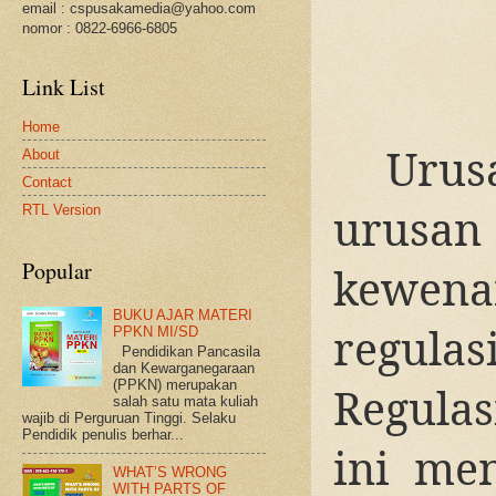
email : cspusakamedia@yahoo.com
nomor : 0822-6966-6805
Link List
Home
Urus
About
Contact
urusan
RTL Version
Popular
kewena
BUKU AJAR MATERI
regulas
PPKN MI/SD
Pendidikan Pancasila
dan Kewarganegaraan
(PPKN) merupakan
Regula
salah satu mata kuliah
wajib di Perguruan Tinggi. Selaku
Pendidik penulis berhar...
ini me
WHAT’S WRONG
WITH PARTS OF