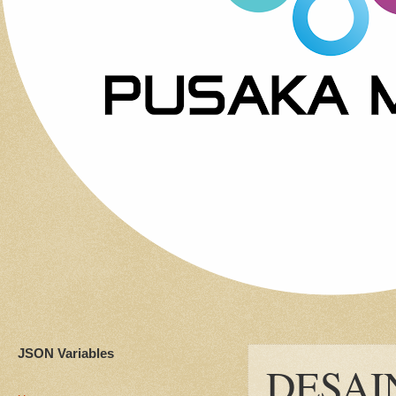
JSON Variables
DESAI